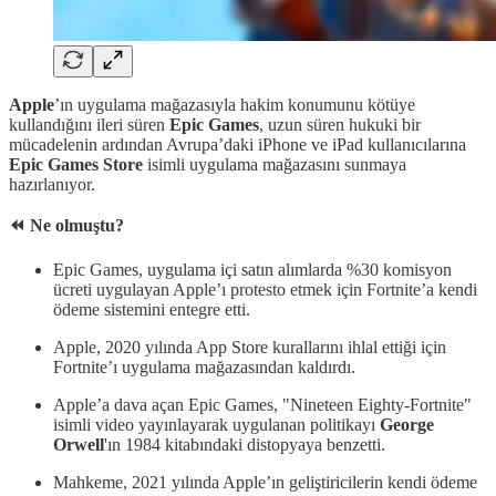
Apple
’ın uygulama mağazasıyla hakim konumunu kötüye
kullandığını ileri süren
Epic Games
, uzun süren hukuki bir
mücadelenin ardından Avrupa’daki iPhone ve iPad kullanıcılarına
Epic Games Store
isimli uygulama mağazasını sunmaya
hazırlanıyor.
⏪ Ne olmuştu?
Epic Games, uygulama içi satın alımlarda %30 komisyon
ücreti uygulayan Apple’ı protesto etmek için Fortnite’a kendi
ödeme sistemini entegre etti.
Apple, 2020 yılında App Store kurallarını ihlal ettiği için
Fortnite’ı uygulama mağazasından kaldırdı.
Apple’a dava açan Epic Games, "Nineteen Eighty-Fortnite"
isimli video yayınlayarak uygulanan politikayı
George
Orwell
'ın 1984 kitabındaki distopyaya benzetti.
Mahkeme, 2021 yılında Apple’ın geliştiricilerin kendi ödeme