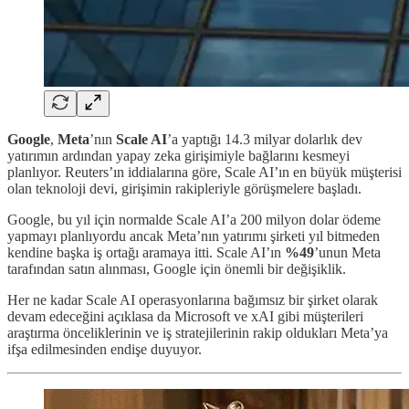
Google
,
Meta
’nın
Scale AI
’a yaptığı 14.3 milyar dolarlık dev
yatırımın ardından yapay zeka girişimiyle bağlarını kesmeyi
planlıyor. Reuters’ın iddialarına göre, Scale AI’ın en büyük müşterisi
olan teknoloji devi, girişimin rakipleriyle görüşmelere başladı.
Google, bu yıl için normalde Scale AI’a 200 milyon dolar ödeme
yapmayı planlıyordu ancak Meta’nın yatırımı şirketi yıl bitmeden
kendine başka iş ortağı aramaya itti. Scale AI’ın
%49
’unun Meta
tarafından satın alınması, Google için önemli bir değişiklik.
Her ne kadar Scale AI operasyonlarına bağımsız bir şirket olarak
devam edeceğini açıklasa da Microsoft ve xAI gibi müşterileri
araştırma önceliklerinin ve iş stratejilerinin rakip oldukları Meta’ya
ifşa edilmesinden endişe duyuyor.