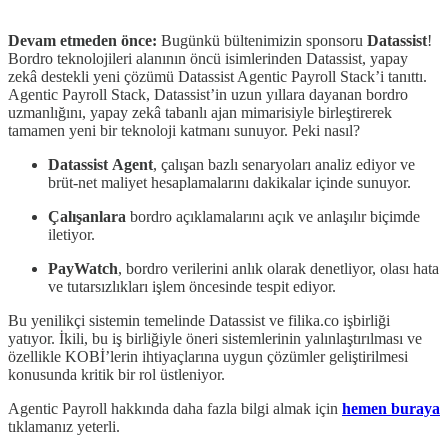
Devam etmeden önce:
Bugünkü bültenimizin sponsoru
Datassist
!
Bordro teknolojileri alanının öncü isimlerinden Datassist, yapay
zekâ destekli yeni çözümü Datassist Agentic Payroll Stack’i tanıttı.
Agentic Payroll Stack, Datassist’in uzun yıllara dayanan bordro
uzmanlığını, yapay zekâ tabanlı ajan mimarisiyle birleştirerek
tamamen yeni bir teknoloji katmanı sunuyor. Peki nasıl?
Datassist
Agent
, çalışan bazlı senaryoları analiz ediyor ve
brüt-net maliyet hesaplamalarını dakikalar içinde sunuyor.
Çalışanlara
bordro açıklamalarını açık ve anlaşılır biçimde
iletiyor.
PayWatch
, bordro verilerini anlık olarak denetliyor, olası hata
ve tutarsızlıkları işlem öncesinde tespit ediyor.
Bu yenilikçi sistemin temelinde Datassist ve filika.co işbirliği
yatıyor. İkili, bu iş birliğiyle öneri sistemlerinin yalınlaştırılması ve
özellikle KOBİ’lerin ihtiyaçlarına uygun çözümler geliştirilmesi
konusunda kritik bir rol üstleniyor.
Agentic Payroll hakkında daha fazla bilgi almak için
hemen buraya
tıklamanız yeterli.