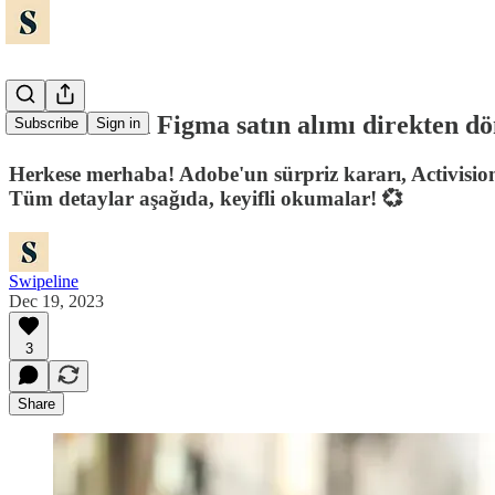
🥅 Adobe'un Figma satın alımı direkten d
Subscribe
Sign in
Herkese merhaba! Adobe'un sürpriz kararı, Activision
Tüm detaylar aşağıda, keyifli okumalar! 💞
Swipeline
Dec 19, 2023
3
Share