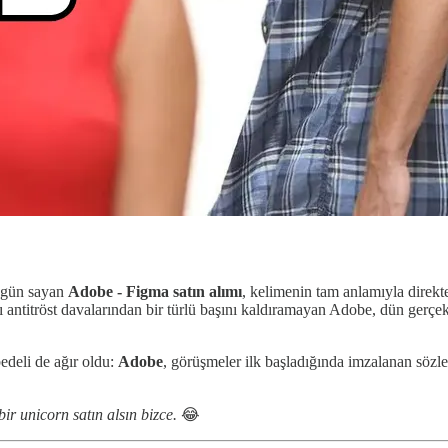
n gün sayan
Adobe - Figma satın alımı
, kelimenin tam anlamıyla direk
ığı antitröst davalarından bir türlü başını kaldıramayan Adobe, dün gerçe
deli de ağır oldu:
Adobe
, görüşmeler ilk başladığında imzalanan sö
r unicorn satın alsın bizce.
😂