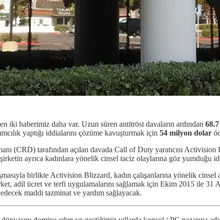
en iki haberimiz daha var. Uzun süren antitröst davaların ardından
68.7
yrımcılık yaptığı iddialarını çözüme kavuşturmak için
54 milyon dolar
öd
nı (CRD) tarafından açılan davada Call of Duty yaratıcısı Activision Bl
irketin ayrıca kadınlara yönelik cinsel taciz olaylarına göz yumduğu idd
sıyla birlikte Activision Blizzard, kadın çalışanlarına yönelik cinsel 
t, adil ücret ve terfi uygulamalarını sağlamak için Ekim 2015 ile 31 A
ar edecek maddi tazminat ve yardım sağlayacak.
 dünyasını domine eden ve geçtiğimiz yıllarda konsol / PC pazarına a