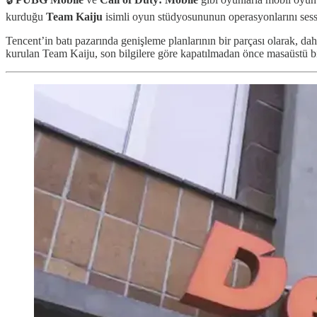
kurduğu
Team Kaiju
isimli oyun stüdyosununun operasyonlarını sessiz
Tencent’in batı pazarında genişleme planlarının bir parçası olarak, d
kurulan Team Kaiju, son bilgilere göre kapatılmadan önce masaüstü b