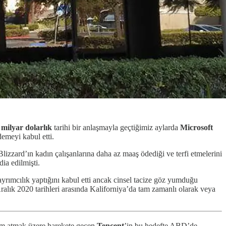
 milyar dolarlık
tarihi bir anlaşmayla geçtiğimiz aylarda
Microsoft
emeyi kabul etti.
izzard’ın kadın çalışanlarına daha az maaş ödediği ve terfi etmelerini
ia edilmişti.
ayrımcılık yaptığını kabul etti ancak cinsel tacize göz yumduğu
ralık 2020 tarihleri arasında Kaliforniya’da tam zamanlı olarak veya
dım atmak üzere harekete geçen
Tencent
’in bu hedefte ABD’de