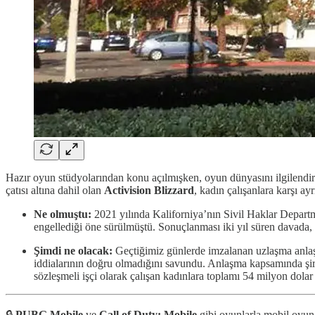
Hazır oyun stüdyolarından konu açılmışken, oyun dünyasını ilgilendir
çatısı altına dahil olan
Activision Blizzard
, kadın çalışanlara karşı a
Ne olmuştu:
2021 yılında Kaliforniya’nın Sivil Haklar Departma
engellediği öne sürülmüştü. Sonuçlanması iki yıl süren davada, ş
Şimdi ne olacak:
Geçtiğimiz günlerde imzalanan uzlaşma anlaşma
iddialarının doğru olmadığını savundu. Anlaşma kapsamında şirke
sözleşmeli işçi olarak çalışan kadınlara toplamı 54 milyon dol
🔒
PUBG Mobile
ve
Call of Duty: Mobile
gibi oyunlarla mobil oyun