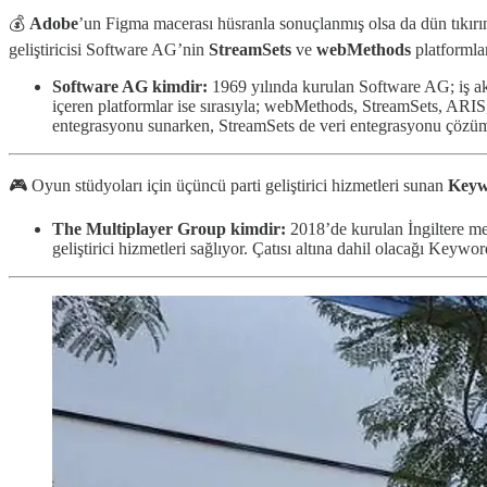
💰
Adobe
’un Figma macerası hüsranla sonuçlanmış olsa da dün tıkırın
geliştiricisi Software AG’nin
StreamSets
ve
webMethods
platformla
Software AG kimdir:
1969 yılında kurulan Software AG; iş akı
içeren platformlar ise sırasıyla; webMethods, StreamSets, ARI
entegrasyonu sunarken, StreamSets de veri entegrasyonu çözüml
🎮 Oyun stüdyoları için üçüncü parti geliştirici hizmetleri sunan
Keyw
The Multiplayer Group kimdir:
2018’de kurulan İngiltere m
geliştirici hizmetleri sağlıyor. Çatısı altına dahil olacağı Keywo