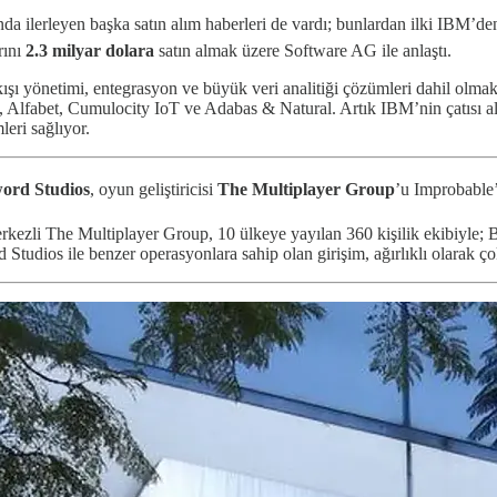
da ilerleyen başka satın alım haberleri de vardı; bunlardan ilki IBM’d
rını
2.3 milyar dolara
satın almak üzere Software AG ile anlaştı.
şı yönetimi, entegrasyon ve büyük veri analitiği çözümleri dahil olmak ü
S, Alfabet, Cumulocity IoT ve Adabas & Natural. Artık IBM’nin çatısı 
eri sağlıyor.
ord Studios
, oyun geliştiricisi
The Multiplayer Group
’u Improbabl
erkezli The Multiplayer Group, 10 ülkeye yayılan 360 kişilik ekibiyle;
rd Studios ile benzer operasyonlara sahip olan girişim, ağırlıklı olarak ç