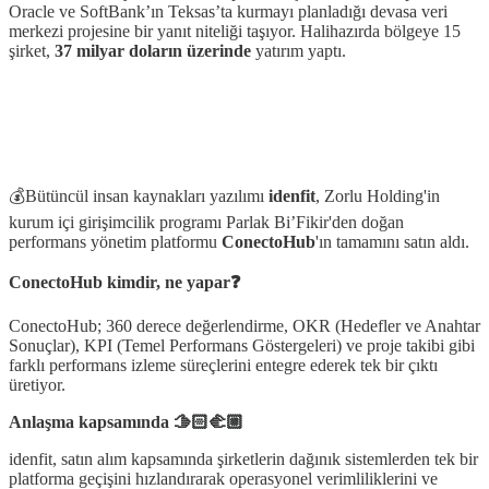
Oracle ve SoftBank’ın Teksas’ta kurmayı planladığı devasa veri
merkezi projesine bir yanıt niteliği taşıyor. Halihazırda bölgeye 15
şirket,
37 milyar doların üzerinde
yatırım yaptı.
💰Bütüncül insan kaynakları yazılımı
idenfit
, Zorlu Holding'in
kurum içi girişimcilik programı Parlak Bi’Fikir'den doğan
performans yönetim platformu
ConectoHub
'ın tamamını satın aldı.
ConectoHub kimdir, ne yapar❓
ConectoHub; 360 derece değerlendirme, OKR (Hedefler ve Anahtar
Sonuçlar), KPI (Temel Performans Göstergeleri) ve proje takibi gibi
farklı performans izleme süreçlerini entegre ederek tek bir çıktı
üretiyor.
Anlaşma kapsamında 🫱🏻‍🫲🏼
idenfit, satın alım kapsamında şirketlerin dağınık sistemlerden tek bir
platforma geçişini hızlandırarak operasyonel verimliliklerini ve