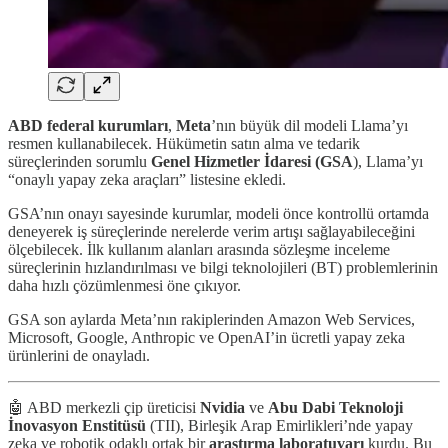
ABD federal kurumları
,
Meta
’nın büyük dil modeli Llama’yı
resmen kullanabilecek. Hükümetin satın alma ve tedarik
süreçlerinden sorumlu
Genel Hizmetler İdaresi (GSA
), Llama’yı
“onaylı yapay zeka araçları” listesine ekledi.
GSA’nın onayı sayesinde kurumlar, modeli önce kontrollü ortamda
deneyerek iş süreçlerinde nerelerde verim artışı sağlayabileceğini
ölçebilecek. İlk kullanım alanları arasında sözleşme inceleme
süreçlerinin hızlandırılması ve bilgi teknolojileri (BT) problemlerinin
daha hızlı çözümlenmesi öne çıkıyor.
GSA son aylarda Meta’nın rakiplerinden Amazon Web Services,
Microsoft, Google, Anthropic ve OpenAI’in ücretli yapay zeka
ürünlerini de onayladı.
🤖 ABD merkezli çip üreticisi
Nvidia
ve
Abu Dabi Teknoloji
İnovasyon Enstitüsü
(TII), Birleşik Arap Emirlikleri’nde yapay
zeka ve robotik odaklı ortak bir
araştırma laboratuvarı
kurdu. Bu