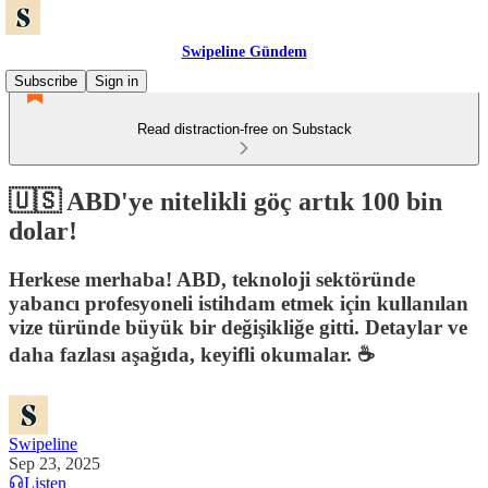
Swipeline Gündem
Subscribe
Sign in
Read distraction-free on Substack
🇺🇸 ABD'ye nitelikli göç artık 100 bin
dolar!
Herkese merhaba! ABD, teknoloji sektöründe
yabancı profesyoneli istihdam etmek için kullanılan
vize türünde büyük bir değişikliğe gitti. Detaylar ve
daha fazlası aşağıda, keyifli okumalar. ☕️
Swipeline
Sep 23, 2025
Listen