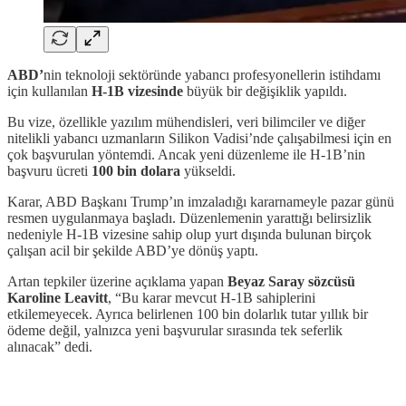
ABD’
nin teknoloji sektöründe yabancı profesyonellerin istihdamı
için kullanılan
H-1B vizesinde
büyük bir değişiklik yapıldı.
Bu vize, özellikle yazılım mühendisleri, veri bilimciler ve diğer
nitelikli yabancı uzmanların Silikon Vadisi’nde çalışabilmesi için en
çok başvurulan yöntemdi. Ancak yeni düzenleme ile H-1B’nin
başvuru ücreti
100 bin dolara
yükseldi.
Karar, ABD Başkanı Trump’ın imzaladığı kararnameyle pazar günü
resmen uygulanmaya başladı. Düzenlemenin yarattığı belirsizlik
nedeniyle H-1B vizesine sahip olup yurt dışında bulunan birçok
çalışan acil bir şekilde ABD’ye dönüş yaptı.
Artan tepkiler üzerine açıklama yapan
Beyaz Saray sözcüsü
Karoline Leavitt
, “Bu karar mevcut H-1B sahiplerini
etkilemeyecek. Ayrıca belirlenen 100 bin dolarlık tutar yıllık bir
ödeme değil, yalnızca yeni başvurular sırasında tek seferlik
alınacak” dedi.