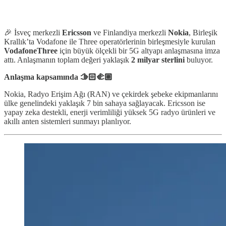
🎉 İsveç merkezli
Ericsson
ve Finlandiya merkezli
Nokia
, Birleşik
Krallık’ta Vodafone ile Three operatörlerinin birleşmesiyle kurulan
VodafoneThree
için büyük ölçekli bir 5G altyapı anlaşmasına imza
attı. Anlaşmanın toplam değeri yaklaşık
2
milyar sterlini
buluyor.
Anlaşma kapsamında 🫱🏻‍🫲🏼
Nokia, Radyo Erişim Ağı (RAN) ve çekirdek şebeke ekipmanlarını
ülke genelindeki yaklaşık 7 bin sahaya sağlayacak. Ericsson ise
yapay zeka destekli, enerji verimliliği yüksek 5G radyo ürünleri ve
akıllı anten sistemleri sunmayı planlıyor.