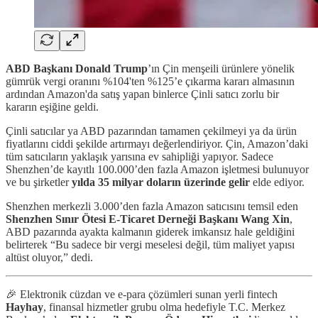
ABD Başkanı Donald Trump
’ın Çin menşeili ürünlere yönelik
gümrük vergi oranını %104'ten %125’e çıkarma kararı almasının
ardından Amazon'da satış yapan binlerce Çinli satıcı zorlu bir
kararın eşiğine geldi.
Çinli satıcılar ya ABD pazarından tamamen çekilmeyi ya da ürün
fiyatlarını ciddi şekilde artırmayı değerlendiriyor. Çin, Amazon’daki
tüm satıcıların yaklaşık yarısına ev sahipliği yapıyor. Sadece
Shenzhen’de kayıtlı 100.000’den fazla Amazon işletmesi bulunuyor
ve bu şirketler
yılda 35 milyar doların üzerinde gelir
elde ediyor.
Shenzhen merkezli 3.000’den fazla Amazon satıcısını temsil eden
Shenzhen Sınır Ötesi E-Ticaret Derneği Başkanı Wang Xin
,
ABD pazarında ayakta kalmanın giderek imkansız hale geldiğini
belirterek “Bu sadece bir vergi meselesi değil, tüm maliyet yapısı
altüst oluyor,” dedi.
🎉 Elektronik cüzdan ve e-para çözümleri sunan yerli fintech
Hayhay
, finansal hizmetler grubu olma hedefiyle T.C. Merkez