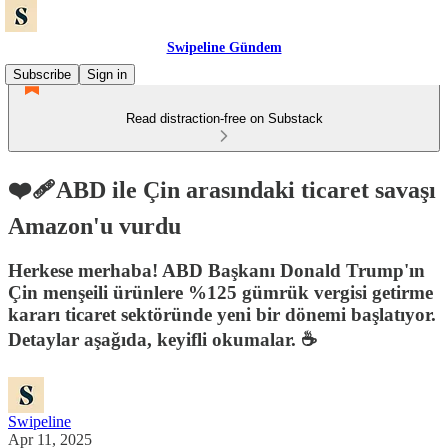
Swipeline Gündem
Subscribe
Sign in
Read distraction-free on Substack
❤️‍🩹ABD ile Çin arasındaki ticaret savaşı
Amazon'u vurdu
Herkese merhaba! ABD Başkanı Donald Trump'ın
Çin menşeili ürünlere %125 gümrük vergisi getirme
kararı ticaret sektöründe yeni bir dönemi başlatıyor.
Detaylar aşağıda, keyifli okumalar. ☕️
Swipeline
Apr 11, 2025