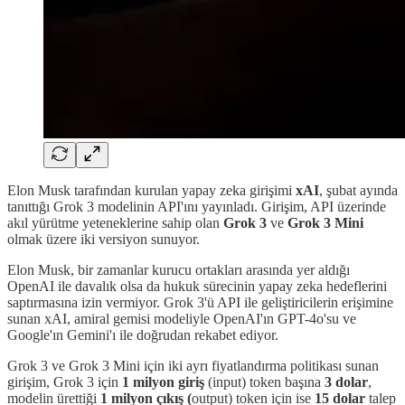
Elon Musk tarafından kurulan yapay zeka girişimi
xAI
, şubat ayında
tanıttığı Grok 3 modelinin API'ını yayınladı. Girişim, API üzerinde
akıl yürütme yeteneklerine sahip olan
Grok 3
ve
Grok 3 Mini
olmak üzere iki versiyon sunuyor.
Elon Musk, bir zamanlar kurucu ortakları arasında yer aldığı
OpenAI ile davalık olsa da hukuk sürecinin yapay zeka hedeflerini
saptırmasına izin vermiyor. Grok 3'ü API ile geliştiricilerin erişimine
sunan xAI, amiral gemisi modeliyle OpenAI'ın GPT-4o'su ve
Google'ın Gemini'ı ile doğrudan rekabet ediyor.
Grok 3 ve Grok 3 Mini için iki ayrı fiyatlandırma politikası sunan
girişim, Grok 3 için
1 milyon giriş
(input) token başına
3 dolar
,
modelin ürettiği
1 milyon çıkış (
output) token için ise
15 dolar
talep