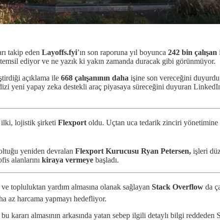
arı takip eden
Layoffs.fyi
’ın son raporuna yıl boyunca
242 bin çalışan
 temsil ediyor ve ne yazık ki yakın zamanda duracak gibi görünmüyor.
ştirdiği açıklama ile
668 çalışanının daha
işine son vereceğini duyurdu
 dizi yeni yapay zeka destekli araç piyasaya süreceğini duyuran Linke
ki, lojistik şirketi
Flexport
oldu. Uçtan uca tedarik zinciri yönetimine
koltuğu yeniden devralan
Flexport Kurucusu Ryan Petersen,
işleri d
fis alanlarını
kiraya vermeye
başladı.
ne ve topluluktan yardım almasına olanak sağlayan
Stack Overflow
da ça
 daha az harcama yapmayı hedefliyor.
 kararı almasının arkasında yatan sebep ilgili detaylı bilgi reddeden S