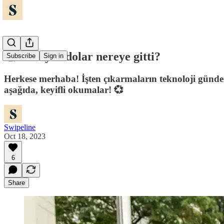
🧐 8 milyar dolar nereye gitti?
Subscribe
Sign in
Herkese merhaba! İşten çıkarmaların teknoloji günde
aşağıda, keyifli okumalar! 💞
Swipeline
Oct 18, 2023
6
Share