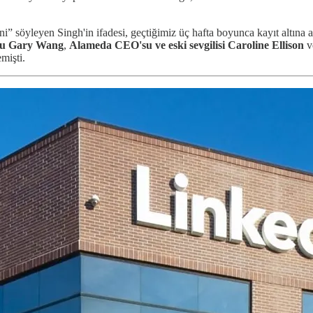
” söyleyen Singh'in ifadesi, geçtiğimiz üç hafta boyunca kayıt altına al
u Gary Wang
,
Alameda CEO'su ve eski sevgilisi Caroline Ellison
ve
mişti.