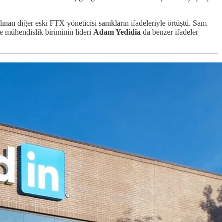
ınan diğer eski FTX yöneticisi sanıkların ifadeleriyle örtüştü. Sam
 mühendislik biriminin lideri
Adam Yedidia
da benzer ifadeler