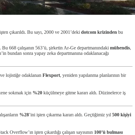
işten çıkarıldı. Bu sayı, 2000 ve 2001’deki
dotcom krizinden
bu
. Bu 668 çalışanın 563’ü, şirketin Ar-Ge departmanındaki
mühendis
,
dIn’in bundan sonra yapay zeka departmanına odaklanacağı
 ve lojistiğe odaklanan
Flexport
, yeniden yapılanma planlarının bir
üzene sokmak için
%20
küçülmeye gitme kararı aldı. Düzinelerce iş
lışanların
%28
’ini işten çıkarma kararı aldı. Geçtiğimiz yıl
500 kişiyi
tack Overflow’ın işten çıkardığı çalışan sayısının
100’ü bulması