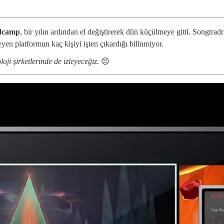
dcamp
, bir yılın ardından el değiştirerek dün küçülmeye gitti. Songtrad
yen platformun kaç kişiyi işten çıkardığı bilinmiyor.
i şirketlerinde de izleyeceğiz.
😔