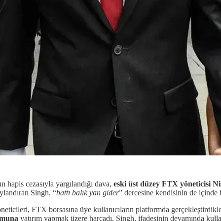
’ın hapis cezasıyla yargılandığı dava,
eski üst düzey FTX yöneticisi N
aylandıran Singh, “
battı balık yan gider
” dercesine kendisinin de içinde
ileri, FTX borsasına üye kullanıcıların platformda gerçekleştirdikleri y
umuna
yatırım yapmak üzere harcadı. Singh, ifadesinin devamında kullanı