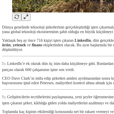
Dünya genelinde teknoloji şirketlerinin gerçekleştirdiği işten çıkarmal
yana global teknoloji ekosisteminin şahit olduğu en büyük küçülmeyi
Yaklaşık beş ay önce 716 kişiyi işten çıkaran
LinkedIn
, dün gerçekle
ürün
,
yetenek
ve
finans
ekiplerinden olacak. Bu ayın başlarında bir
düşünülüyor.
📉 LinkedIn’e ek olarak dün üç isim daha küçülmeye gitti. Bunlardan il
parçası olarak 600 çalışanının işine son verdi.
CEO Dave Clark’ın istifa edip şirketten aniden ayrılmasından sonra 
başvurusunu iptal eden Petersen, maliyetleri kontrol altına almak için o
📉 Geliştiricilerin tecrübelerini paylaşmasına, yeni şeyler öğrenmesi
işten çıkaran şirket, kârlılığa giden yolda maliyetlerini azaltmayı ve
Toplamda kaç kişinin etkilendiği konusunda net bir rakam vermeyi ve bu