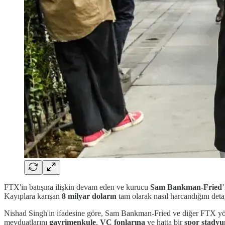
FTX'in batışına ilişkin devam eden ve kurucu
Sam Bankman-Fried
Kayıplara karışan
8 milyar doların
tam olarak nasıl harcandığını det
Nishad Singh'in ifadesine göre, Sam Bankman-Fried ve diğer FTX yönetic
mevduatlarını
gayrimenkule
,
VC fonlarına
ve hatta bir
spor stady