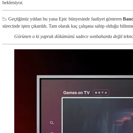
bekleniyor.
📉 Geçtiğimiz yıldan bu yana Epic bünyesinde faaliyet gösteren
Ban
sürecinde işten çıkarıldı. Tam olarak kaç çalışana sahip olduğu bilinme
Görünen o ki yaprak dökümünü sadece sonbaharda değil teknoloj