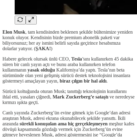
Elon Musk
, tam kendisinden beklenen şekilde bültenimize yeniden
konuk oluyor. Kendisinin bizde premium abonelik paketi var
biliyorsunuz; her ay ismini belirli sayıda geçirince hesabımıza
dolarlar yatıyor. (
ŞAKA!
)
Habere gelecek olursak ünlü CEO,
Tesla
’sını kullanırken 45 dakika
süren bir canlı yayın açtı ve bunu araba kullanırken telefon
kullanmanın
yasak olduğu
Kaliforniya’da yaptı. Tesla’nın beta
sürümünde olan yeni gelişmiş sürücü destek teknolojisini insanlara
göstermeyi amaçlayan yayın,
biraz çılgın bir hal aldı
.
Sürücü koltuğunda oturan Musk; tanıttığı teknolojinin kurallarını
ihlal etti, yasaları çiğnedi,
Mark Zuckerberg’e sataştı
ve neredeyse
kırmızı ışıkta geçti.
Canlı yayında Zuckerberg’ün evine gitmek için Google’dan adresi
araştıran Musk, adresi ekrana okunabilecek şekilde yansıttı. İkili
arasında
sürekli konuşulan ama hiç gerçekleşmeyen
meşhur kafes
dövüşü kapsamında gözdağı vermek için Zuckerberg’ün evine
gitmeye heveslenen Musk, adresi göstermesini ise “Google’da