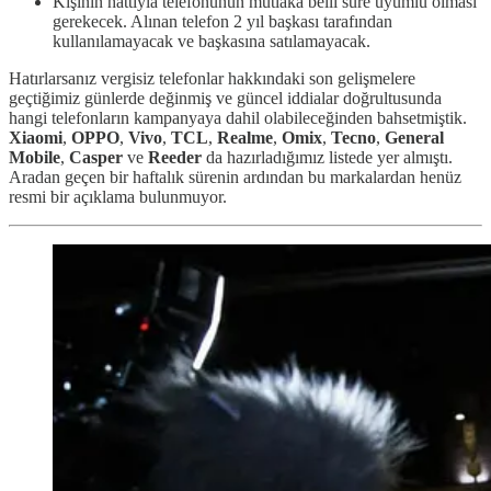
Kişinin hattıyla telefonunun mutlaka belli süre uyumlu olması
gerekecek. Alınan telefon 2 yıl başkası tarafından
kullanılamayacak ve başkasına satılamayacak.
Hatırlarsanız vergisiz telefonlar hakkındaki son gelişmelere
geçtiğimiz günlerde değinmiş ve güncel iddialar doğrultusunda
hangi telefonların kampanyaya dahil olabileceğinden bahsetmiştik.
Xiaomi
,
OPPO
,
Vivo
,
TCL
,
Realme
,
Omix
,
Tecno
,
General
Mobile
,
Casper
ve
Reeder
da hazırladığımız listede yer almıştı.
Aradan geçen bir haftalık sürenin ardından bu markalardan henüz
resmi bir açıklama bulunmuyor.