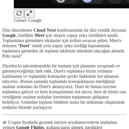
Görsel: Google
Dün düzenlenen
Cloud Next
konferansında bir dizi yenilik duyuran
Google
, özellikle
Meet
için sürpriz yapay zeka özellikleri tanıttı.
Toplantılara girmekten sıkılanlar için kolları sıvayan şirket, Meet'e
eklenen “
Duet
” isimli yeni yapay zeka özelliği kapsamında
toplantıya girmeden de toplantı takibinin mümkün olacağını aktardı.
Peki nasıl?
Diyelim ki takvimimizdeki bir toplantı için planımız uyuşmadı ve
giremeyeceğimizi fark ettik. Duet'e toplantıya bizim yerimize
katılmasını ve toplantıda konuşulan şeyler hakkında not almasını
istiyoruz. Bunun yanında toplantıda konuşulmasını istediğimiz
anahtar noktaları da Duet'e aktarıyoruz. Duet de bunun üzerine
toplantıya giriyor ve hem konuşulanları not alıyor, hem de bizim ona
verdiğimiz anahtar noktalar üzerinden toplantının gidişatını
belirliyor. Ardından toplantı bittikten sonra bir doküman oluşturarak
notlarını bizimle paylaşıyor.
🛫 Uygun fiyatlarla gezmek isteyen seyahatseverlerin imdadına
yetişen
Google Flights
, kullanıcıların gitmek istedikleri