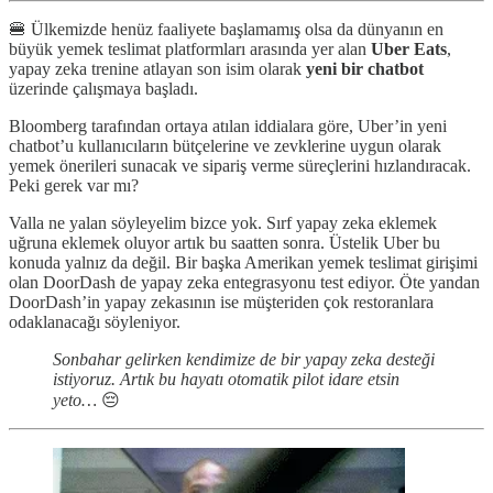
🍔 Ülkemizde henüz faaliyete başlamamış olsa da dünyanın en
büyük yemek teslimat platformları arasında yer alan
Uber Eats
,
yapay zeka trenine atlayan son isim olarak
yeni bir chatbot
üzerinde çalışmaya başladı.
Bloomberg tarafından ortaya atılan iddialara göre, Uber’in yeni
chatbot’u kullanıcıların bütçelerine ve zevklerine uygun olarak
yemek önerileri sunacak ve sipariş verme süreçlerini hızlandıracak.
Peki gerek var mı?
Valla ne yalan söyleyelim bizce yok. Sırf yapay zeka eklemek
uğruna eklemek oluyor artık bu saatten sonra. Üstelik Uber bu
konuda yalnız da değil. Bir başka Amerikan yemek teslimat girişimi
olan DoorDash de yapay zeka entegrasyonu test ediyor. Öte yandan
DoorDash’in yapay zekasının ise müşteriden çok restoranlara
odaklanacağı söyleniyor.
Sonbahar gelirken kendimize de bir yapay zeka desteği
istiyoruz. Artık bu hayatı otomatik pilot idare etsin
yeto…
😔