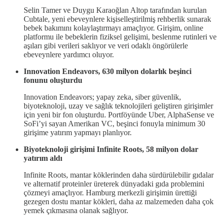
Selin Tamer ve Duygu Karaoğlan Altop tarafından kurulan
Cubtale, yeni ebeveynlere kişiselleştirilmiş rehberlik sunarak
bebek bakımını kolaylaştırmayı amaçlıyor. Girişim, online
platformu ile bebeklerin fiziksel gelişimi, beslenme rutinleri ve
aşıları gibi verileri saklıyor ve veri odaklı öngörülerle
ebeveynlere yardımcı oluyor.
Innovation Endeavors, 630 milyon dolarlık beşinci
fonunu oluşturdu
Innovation Endeavors; yapay zeka, siber güvenlik,
biyoteknoloji, uzay ve sağlık teknolojileri geliştiren girişimler
için yeni bir fon oluşturdu. Portföyünde Uber, AlphaSense ve
SoFi’yi sayan Amerikan VC, beşinci fonuyla minimum 30
girişime yatırım yapmayı planlıyor.
Biyoteknoloji girişimi Infinite Roots, 58 milyon dolar
yatırım aldı
Infinite Roots, mantar köklerinden daha sürdürülebilir gıdalar
ve alternatif proteinler üreterek dünyadaki gıda problemini
çözmeyi amaçlıyor. Hamburg merkezli girişimin ürettiği
gezegen dostu mantar kökleri, daha az malzemeden daha çok
yemek çıkmasına olanak sağlıyor.