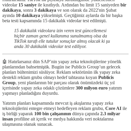
videolar
15 saniye
ile kısıtlıydı. Ardından bu limit 15 saniyeden
bir
dakikaya
, sonra
3 dakikaya
ve son olarak da 2022'nin Şubat
ayında
10 dakikaya
yükselmişti. Geçtiğimiz aylarda da bir başka
beta testi kapsamında 15 dakikalık videolar test edilmişti.
15 dakikalık videolara izin veren test güncellemesi
hiçbir zaman genel kullanıma sunulmamış olsa da
TikTok tarafı elle tutulur sonuçlar almış olacak ki şu
anda 30 dakikalık videolar test ediliyor.
🤖 Hatırlarsanız dün SAP’nin yapay zeka teknolojilerine yönelik
planlarından bahsetmiştik. Bugün ise Publicis Group’un gelecek
planları bültenimizi süslüyor. Reklam sektörünün ilk yapay zeka
destekli reklam grubu olmayı hedef tahtasına koyan
Publicis
Group
, yeni planlarının bir parçası olarak önümüzdeki üç yıl
içerisinde yapay zeka odaklı çözümlere
300 milyon euro
yatırım
yapmayı planladığını duyurdu.
Yatırım planları kapsamında mevcut iş akışlarına yapay zeka
teknolojilerini entegre etmeyi hedefleyen reklam grubu,
Core AI
ile
iş birliği yaparak
100 bin çalışanının
dünya çapında
2.3 milyar
insan
profiline ait içerik ve medya hakkında veri noktalarına
ulaşmasına olanak sunacak.