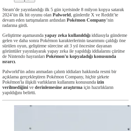
Steam’de yayınlandığı ilk 5 gün içerisinde 8 milyon kopya satarak
2024’ün ilk hit oyunu olan
Palworld
, günlerdir X ve Reddit’te
devam eden tartışmaların ardından
Pokémon Company
’nin
radarına girdi.
Geliştirme aşamasında
yapay zeka kullanıldığı
iddiasıyla gündeme
gelen ve daha sonra Pokémon karakterlerinin tasarımını çaldığı öne
sürülen oyun, geliştirme sürecine ait 3 yıl öncesine dayanan
görüntüler yayınlayarak yapay zeka ile yapıldığı iddialarını çürütse
de Nintendo hayranları
Pokémon'u kopyaladığı konusunda
ısrarcı
.
Palworld'ün adını anmadan çalıntı iddiaları hakkında resmi bir
açıklama gerçekleştiren Pokémon Company, hiçbir şirkete
Pokémon'la ilişkili varlıkların kullanımı konusunda
izin
verilmediğini
ve
derinlemesine araştırma
için hazırlıkların
yapıldığını belirtti.