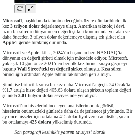
Microsoft
, başlıktan da tahmin edeceğiniz üzere dün tarihinde ilk
kez
3 trilyon dolar
değerlemeye ulaştı. Amerikan teknoloji devi,
uzun bir süredir dünyanın en değerli şirketi konumunda yer alan ve
daha önceden 3 trilyon dolar değerlemeye ulaşmış tek şirket olan
Apple
’ı geride bırakmış durumda.
Microsoft ve Apple ikilisi, 2024’ün başından beri NASDAQ’ta
dünyanın en değerli şirketi olmak için mücadele ediyor. Microsoft,
yaklaşık 10 gün önce 2021’den beri ilk kez birinci sıraya geçmeyi
başarıp
Wall Street’teki en değerli şirket
olmuştu. Kısa süren
birinciliğin ardından Apple tahtını rakibinden geri almıştı.
Şimdi ise birincilik sırası bir kez daha Microsoft’a geçti. 24 Ocak’ta
%1,7 artışla hisse değeri 405.63 dolara ulaşan şirketin toplam değeri
şu anda
3.01 trilyon dolar
seviyesinde yer alıyor.
Microsoft’un hisselerini inceleyen analistlerin ortak görüşü,
hisselerin önümüzdeki günlerde daha da değerleneceği yönünde. Bir
ay önce hisseler için ortalama 415 dolar fiyat veren analistler, şu an
bu ortalamayı
425 dolara
yükseltmiş durumda.
Son paragrafı kesinlikle yatırım tavsiyesi olarak