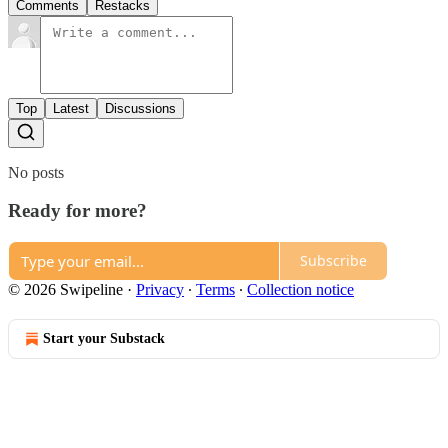
Comments
Restacks
Top
Latest
Discussions
No posts
Ready for more?
Subscribe
© 2026 Swipeline
·
Privacy
∙
Terms
∙
Collection notice
Start your Substack
Get the app
Substack
is the home for great culture